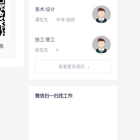
美术/设计
谭先生
·
中专/技校
技工/普工
息
徐先生
·
0
查看更多简历
微信扫一扫找工作