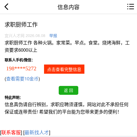
信息内容
求职厨师工作
宜兴人才网 2026.08.08
举报
求职厨师工作 各种火锅。家常菜。早点。食堂。烧烤海鲜，工
资要求6000以上
联系人手机/微信：
198****5272
点击查看完整信息
(
查看需要10金币
)
特此声明：
信息真伪请自行辨别，求职应聘须谨慎，网站对此不承担任何
保证或连带责任! 希望我们的平台能为您带来更多的便利！
[
联系客服
]
[
最新找人才
]